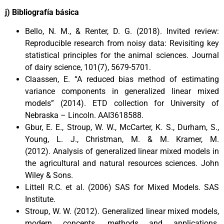
j) Bibliografía básica
Bello, N. M., & Renter, D. G. (2018). Invited review:
Reproducible research from noisy data: Revisiting key
statistical principles for the animal sciences. Journal
of dairy science, 101(7), 5679-5701.
Claassen, E. “A reduced bias method of estimating
variance components in generalized linear mixed
models” (2014). ETD collection for University of
Nebraska – Lincoln. AAI3618588.
Gbur, E. E., Stroup, W. W., McCarter, K. S., Durham, S.,
Young, L. J., Christman, M. & M. Kramer, M.
(2012). Analysis of generalized linear mixed models in
the agricultural and natural resources sciences. John
Wiley & Sons.
Littell R.C. et al. (2006) SAS for Mixed Models. SAS
Institute.
Stroup, W. W. (2012). Generalized linear mixed models,
modern concepts, methods and applications.