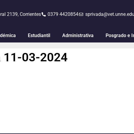
ral 2139, Corrientes
0379 4420854
sprivada@vet.unne.edu
démica
Estudiantil
Administrativa
Posgrado e I
a 11-03-2024