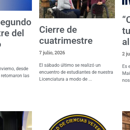
“
 segundo
Cierre de
t
re del
cuatrimestre
a
o
7 julio, 2026
2 j
El sábado último se realizó un
Es 
nvierno, desde
encuentro de estudiantes de nuestra
Mai
e retomaron las
Licenciatura a modo de ...
noso