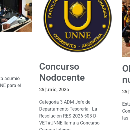
Concurso
O
Nodocente
n
za asumió
NE para el
25 junio, 2026
25 
Categoría 3 ADM Jefe de
Est
Departamento Tesorería. La
Com
Resolución RES-2026-503-D-
las 
VET#UNNE llama a Concurso
Cerrado Interno ...