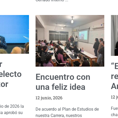
r
“
electo
re
Encuentro con
or
Ar
una feliz idea
12 
12 junio, 2026
io de 2026 la
Fue
De acuerdo al Plan de Estudios de
ia aprobó su
cha
nuestra Carrera, nuestros