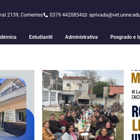
ral 2139, Corrientes
0379 4420854
sprivada@vet.unne.edu
démica
Estudiantil
Administrativa
Posgrado e I