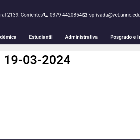
ral 2139, Corrientes
0379 4420854
sprivada@vet.unne.edu
démica
Estudiantil
Administrativa
Posgrado e I
a 19-03-2024