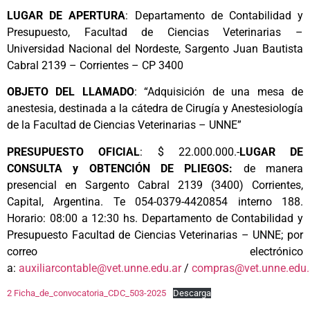
LUGAR DE APERTURA
: Departamento de Contabilidad y
Presupuesto, Facultad de Ciencias Veterinarias –
Universidad Nacional del Nordeste, Sargento Juan Bautista
Cabral 2139 – Corrientes – CP 3400
OBJETO DEL LLAMADO
: “Adquisición de una mesa de
anestesia, destinada a la cátedra de Cirugía y Anestesiología
de la Facultad de Ciencias Veterinarias – UNNE”
PRESUPUESTO
OFICIAL
: $ 22.000.000.-
LUGAR DE
CONSULTA y OBTENCIÓN DE PLIEGOS:
de manera
presencial en Sargento Cabral 2139 (3400) Corrientes,
Capital, Argentina. Te 054-0379-4420854 interno 188.
Horario: 08:00 a 12:30 hs. Departamento de Contabilidad y
Presupuesto Facultad de Ciencias Veterinarias – UNNE; por
correo electrónico
a:
auxiliarcontable@vet.unne.edu.ar
/
compras@vet.unne.edu.
2 Ficha_de_convocatoria_CDC_503-2025
Descarga