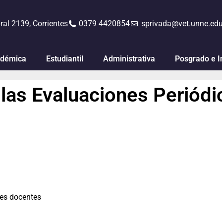
ral 2139, Corrientes
0379 4420854
sprivada@vet.unne.edu
démica
Estudiantil
Administrativa
Posgrado e I
 las Evaluaciones Periódi
ares docentes