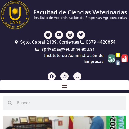
Sgto. Cabral 2139, Corrientes
0379 4420854
sprivada@vet.unne.edu.ar