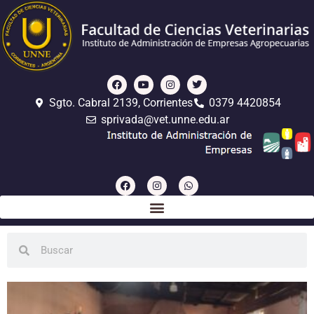
Sgto. Cabral 2139, Corrientes
0379 4420854
sprivada@vet.unne.edu.ar