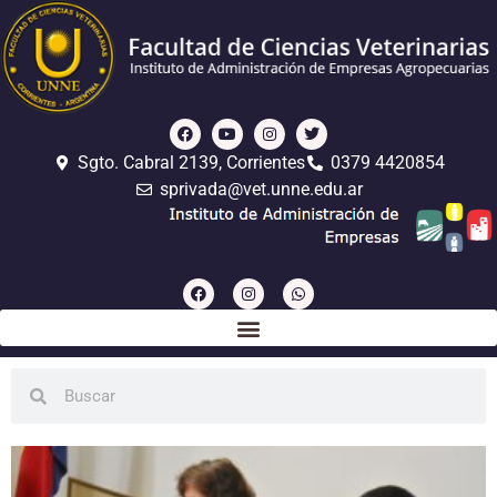
Sgto. Cabral 2139, Corrientes
0379 4420854
sprivada@vet.unne.edu.ar