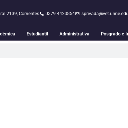
ral 2139, Corrientes
0379 4420854
sprivada@vet.unne.edu
démica
Estudiantil
Administrativa
Posgrado e I