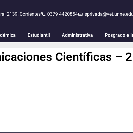
ral 2139, Corrientes
0379 4420854
sprivada@vet.unne.edu
démica
Estudiantil
Administrativa
Posgrado e I
caciones Científicas – 