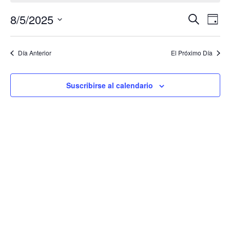
Even
Ev
8/5/2025
Búsqueda
Day
Seleccionar
Vi
de
la
fecha.
de
Día Anterior
El Próximo Día
Búsq
Na
y
Suscribirse al calendario
Vista
de
Nave