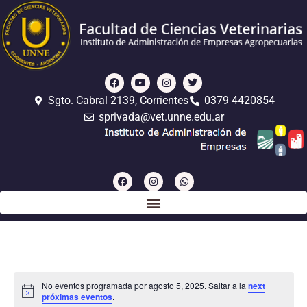
Sgto. Cabral 2139, Corrientes
0379 4420854
sprivada@vet.unne.edu.ar
No eventos programada por agosto 5, 2025. Saltar a la
next
Notice
próximas eventos
.