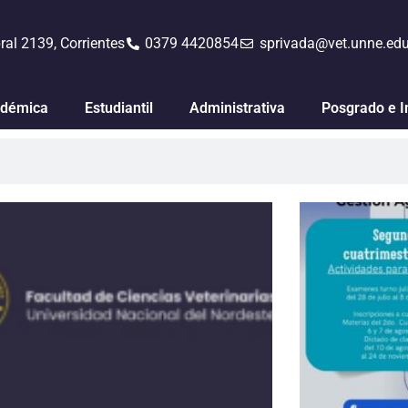
ral 2139, Corrientes
0379 4420854
sprivada@vet.unne.edu
démica
Estudiantil
Administrativa
Posgrado e I