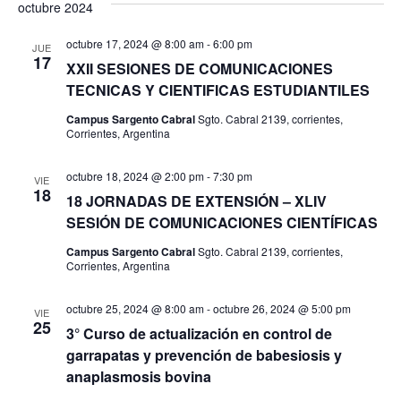
octubre 2024
fecha.
de
Búsq
Na
octubre 17, 2024 @ 8:00 am
-
6:00 pm
JUE
y
17
XXII SESIONES DE COMUNICACIONES
TECNICAS Y CIENTIFICAS ESTUDIANTILES
Vista
Campus Sargento Cabral
Sgto. Cabral 2139, corrientes,
de
Corrientes, Argentina
Nave
octubre 18, 2024 @ 2:00 pm
-
7:30 pm
VIE
18
18 JORNADAS DE EXTENSIÓN – XLIV
SESIÓN DE COMUNICACIONES CIENTÍFICAS
Campus Sargento Cabral
Sgto. Cabral 2139, corrientes,
Corrientes, Argentina
octubre 25, 2024 @ 8:00 am
-
octubre 26, 2024 @ 5:00 pm
VIE
25
3° Curso de actualización en control de
garrapatas y prevención de babesiosis y
anaplasmosis bovina