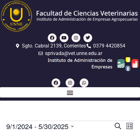
Sgto. Cabral 2139, Corrientes
0379 4420854
sprivada@vet.unne.edu.ar
Even
Ev
9/1/2024
 - 
5/30/2025
Búsqueda
Lista
Seleccionar
Vi
de
la