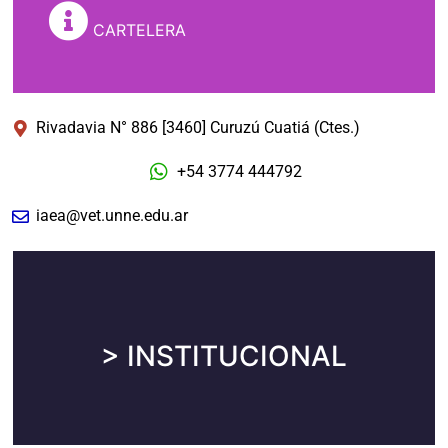
CARTELERA
Rivadavia N° 886 [3460] Curuzú Cuatiá (Ctes.)
Avisos y Novedades de la Institución
+54 3774 444792
iaea@vet.unne.edu.ar
Institucional
> INSTITUCIONAL
Autoridades, Historia, Cifras y Ubicación