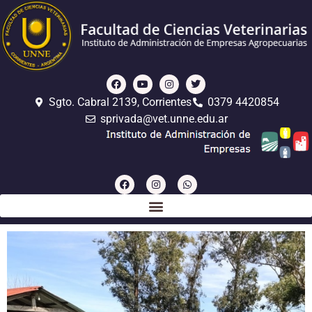
Sgto. Cabral 2139, Corrientes
0379 4420854
sprivada@vet.unne.edu.ar