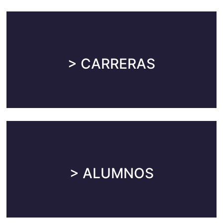
Carreras
> CARRERAS
Planes de Estudios, Alcances de los Títulos,
Perfiles de Graduados e info general
Alumnos
> ALUMNOS
Información general para los alumnos.