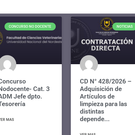
CONCURSO NO DOCENTE
NOTICIAS
Concurso
CD N° 428/2026 –
Nodocente- Cat. 3
Adquisición de
ADM Jefe dpto.
Artículos de
Tesorería
limpieza para las
distintas
depende...
VER MAS
VER MAS