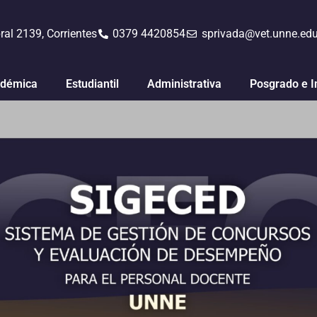
ral 2139, Corrientes
0379 4420854
sprivada@vet.unne.edu
démica
Estudiantil
Administrativa
Posgrado e I