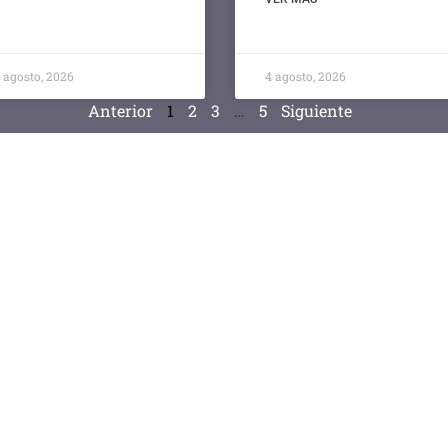
5 agosto, 2026
4 agosto, 2026
Anterior
1
2
3
…
5
Siguiente
Compras y Contataciones
Pagos Unne
Acceder
Acceder